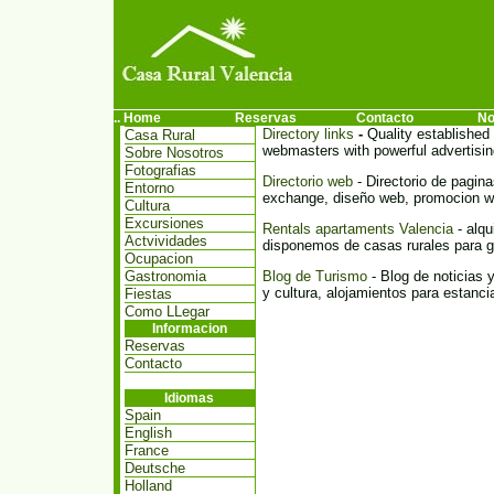
.. Home
Reservas
Contacto
No
Directory links
-
Quality established 
Casa Rural
webmasters with powerful advertising
Sobre Nosotros
Fotografias
Directorio web
- Directorio de pagina
Entorno
exchange, diseño web, promocion web
Cultura
Excursiones
Rentals apartaments Valencia
- alqu
Actvividades
disponemos de casas rurales para gr
Ocupacion
Gastronomia
Blog de Turismo
- Blog de noticias y
y cultura, alojamientos para estancia
Fiestas
Como LLegar
Informacion
Reservas
Contacto
Idiomas
Spain
English
France
Deutsche
Holland