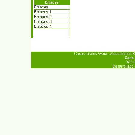
Enlaces
Enlaces
Enlaces-1
Enlaces-2
Enlaces-3
Enlaces-4
Casas rurales Ayora
-
Alojamientos R
Casa 
W3.o
Desarrollado